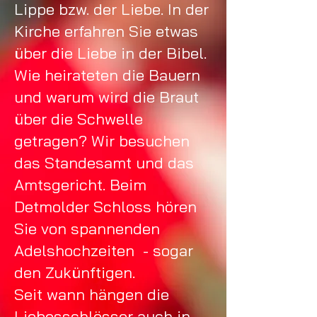
Lippe bzw. der Liebe. In der
Kirche erfahren Sie etwas
über die Liebe in der Bibel.
Wie heirateten die Bauern
und warum wird die Braut
über die Schwelle
getragen? Wir besuchen
das Standesamt und das
Amtsgericht. Beim
Detmolder Schloss hören
Sie von spannenden
Adelshochzeiten - sogar
den Zukünftigen.
Seit wann hängen die
Liebesschlösser auch in