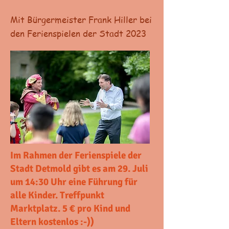
Mit Bürgermeister Frank Hiller bei
den Ferienspielen der Stadt 2023
Im Rahmen der Ferienspiele der
Stadt Detmold gibt es am 29. Juli
um 14:30 Uhr eine Führung für
alle Kinder. Treffpunkt
Marktplatz. 5 € pro Kind und
Eltern kostenlos :-))